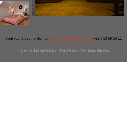
CONFORT
Contact : Claudine Gomis -
closdelaray@gmail.com
- +33 6 63 65 24 22
Fièrement propulsé par WordPress
-
Mentions légales